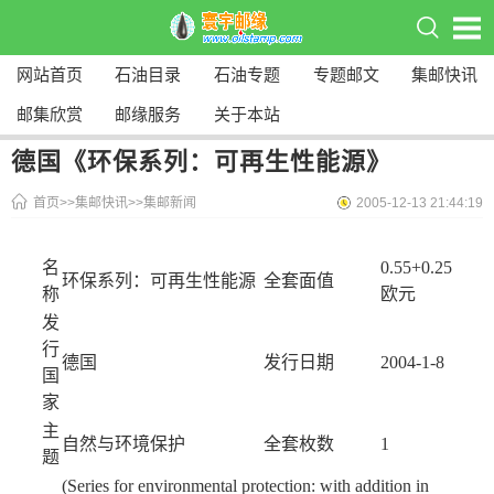
网站首页
石油目录
石油专题
专题邮文
集邮快讯
邮集欣赏
邮缘服务
关于本站
德国《环保系列：可再生性能源》
首页
>>
集邮快讯
>>
集邮新闻
2005-12-13 21:44:19
名
0.55+0.25
环保系列：可再生性能源
全套面值
称
欧元
发
行
德国
发行日期
2004-1-8
国
家
主
自然与环境保护
全套枚数
1
题
(Series for environmental protection: with addition in